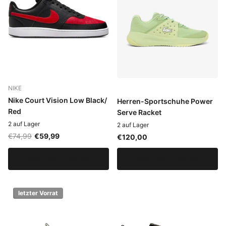
NIKE
Nike Court Vision Low Black/
Herren-Sportschuhe Power
Red
Serve Racket
2 auf Lager
2 auf Lager
€74,99
€59,99
€120,00
Optionen anzeigen
Optionen anzeigen
letzter Vorrat