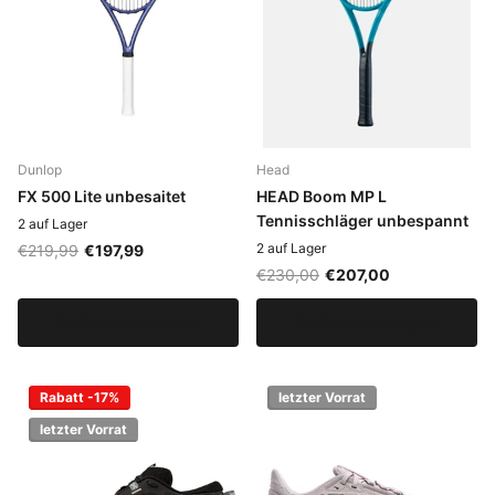
Dunlop
Head
FX 500 Lite unbesaitet
HEAD Boom MP L
Tennisschläger unbespannt
2 auf Lager
2 auf Lager
€219,99
€197,99
€230,00
€207,00
Optionen anzeigen
Optionen anzeigen
Rabatt -17%
letzter Vorrat
letzter Vorrat