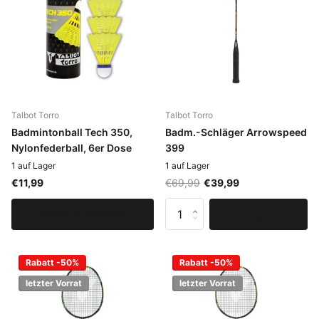
Talbot Torro
Talbot Torro
Badmintonball Tech 350,
Badm.-Schläger Arrowspeed
Nylonfederball, 6er Dose
399
1 auf Lager
1 auf Lager
€11,99
€69,99
€39,99
Optionen anzeigen
Rabatt -50%
Rabatt -50%
letzter Vorrat
letzter Vorrat