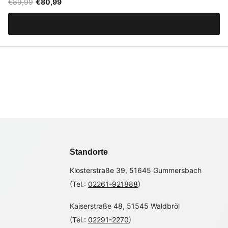
€89,99
€80,99
Optionen anzeigen
Standorte
Klosterstraße 39, 51645 Gummersbach
(Tel.:
02261-921888
)
Kaiserstraße 48, 51545 Waldbröl
(Tel.:
02291-2270
)