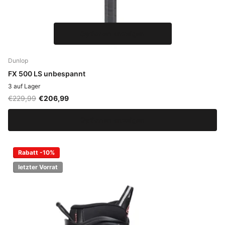
Optionen anzeigen
Dunlop
FX 500 LS unbespannt
3 auf Lager
€229,99
€206,99
Optionen anzeigen
Rabatt -10%
letzter Vorrat