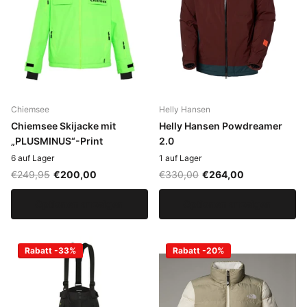
Chiemsee
Helly Hansen
Chiemsee Skijacke mit
Helly Hansen Powdreamer
„PLUSMINUS“-Print
2.0
6 auf Lager
1 auf Lager
€249,95
€200,00
€330,00
€264,00
Optionen anzeigen
Optionen anzeigen
Rabatt -33%
Rabatt -20%