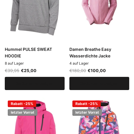
Hummel PULSE SWEAT
Damen Breathe Easy
HOODIE
Wasserdichte Jacke
8 auf Lager
4 auf Lager
€39,95
€25,00
€180,00
€100,00
Optionen anzeigen
Optionen anzeigen
Rabatt -25%
Rabatt -25%
letzter Vorrat
letzter Vorrat