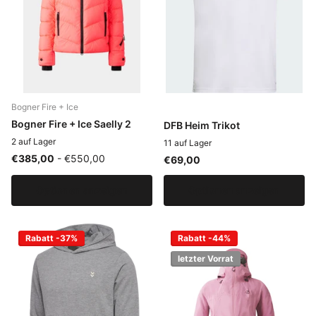
Bogner Fire + Ice
Bogner Fire + Ice Saelly 2
DFB Heim Trikot
2 auf Lager
11 auf Lager
€385,00
- €550,00
€69,00
Optionen anzeigen
Optionen anzeigen
Rabatt -37%
Rabatt -44%
letzter Vorrat